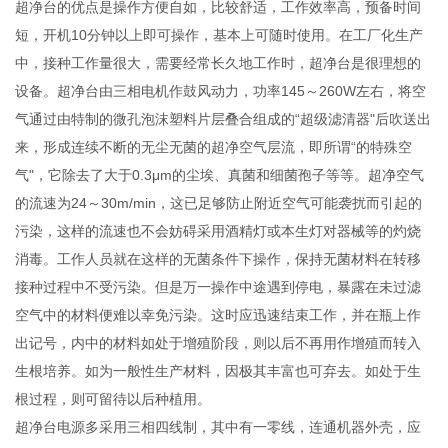
超净台的优点是操作方便自如，比较舒适，工作效率高，预备时间
短，开机10分钟以上即可操作，基本上可随时使用。在工厂化生产
中，接种工作量很大，需要经常长久地工作时，超净台是很理想的
设备。超净台由三相电机作鼓风动力，功率145～260W左右，将空
气通过由特制的微孔泡沫塑料片层叠合组成的“超级滤清器"后吹送出
来，形成连续不断的无尘无菌的超净空气层流，即所谓“的特殊空
气"，它除去了大于0.3μm的尘埃、真菌和细菌孢子等等。超净空气
的流速为24～30m/min，这已足够防止附近空气可能袭扰而引起的
污染，这样的流速也不会妨碍采用酒精灯或本生灯对器械等的灼烧
消毒。工作人员就在这样的无菌条件下操作，保持无菌材料在转移
接种过程中不受污染。但是万一操作中途遇到停电，暴露在未过滤
空气中的材料便难以幸免污染。这时应迅速结束工作，并在瓶上作
出记号，内中的材料如处于增殖阶段，则以后不再用作增殖而转入
生根培养。如为一般性生产材料，因极其丰富也可弃去。如处于生
根过程，则可留待以后种植用。
超净台电源多采用三相四线制，其中有一零线，连通机器外壳，应