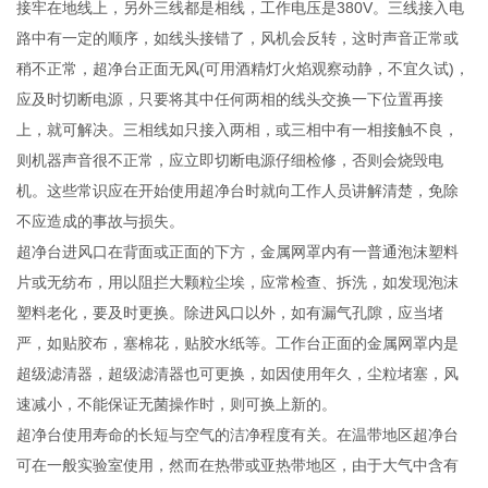
接牢在地线上，另外三线都是相线，工作电压是380V。三线接入电
路中有一定的顺序，如线头接错了，风机会反转，这时声音正常或
稍不正常，超净台正面无风(可用酒精灯火焰观察动静，不宜久试)，
应及时切断电源，只要将其中任何两相的线头交换一下位置再接
上，就可解决。三相线如只接入两相，或三相中有一相接触不良，
则机器声音很不正常，应立即切断电源仔细检修，否则会烧毁电
机。这些常识应在开始使用超净台时就向工作人员讲解清楚，免除
不应造成的事故与损失。
超净台进风口在背面或正面的下方，金属网罩内有一普通泡沫塑料
片或无纺布，用以阻拦大颗粒尘埃，应常检查、拆洗，如发现泡沫
塑料老化，要及时更换。除进风口以外，如有漏气孔隙，应当堵
严，如贴胶布，塞棉花，贴胶水纸等。工作台正面的金属网罩内是
超级滤清器，超级滤清器也可更换，如因使用年久，尘粒堵塞，风
速减小，不能保证无菌操作时，则可换上新的。
超净台使用寿命的长短与空气的洁净程度有关。在温带地区超净台
可在一般实验室使用，然而在热带或亚热带地区，由于大气中含有