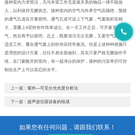
接种室内力求简洁，凡与本室工作无直接关系的物品一律不能放
入，以利保持无菌状态。接种室内的空气与外界空气应隔绝，预留
的通气孔道应尽量密闭。通气孔道可设上下气窗，气窗面积宜稍
大，需覆上4层纱布作简单滤尘。在一天工作之后，可开窗充分换
气，然后再予以密闭。总之，既要清洁无尘无菌，又要空气新鲜，
适宜工作。覆在通气窗上的纱布应经常换洗。但是上述种种措施只
是理想的设计方案，往往不易全面做到，其实只要严格无菌操作手
续，在门窗敞开的室内，有一超净台的保护，接种的污染率仍可控
制在生产上可以容忍的水平。
上一篇：
紫外—可见分光光度分析法
下一篇：
超声波仪器设备的组成
如果您有任何问题，请跟我们联系！