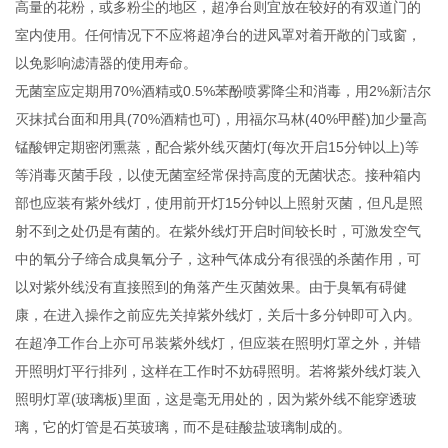
高量的花粉，或多粉尘的地区，超净台则宜放在较好的有双道门的
室内使用。任何情况下不应将超净台的进风罩对着开敞的门或窗，
以免影响滤清器的使用寿命。
无菌室应定期用70%酒精或0.5%苯酚喷雾降尘和消毒，用2%新洁尔
灭抹拭台面和用具(70%酒精也可)，用福尔马林(40%甲醛)加少量高
锰酸钾定期密闭熏蒸，配合紫外线灭菌灯(每次开启15分钟以上)等
等消毒灭菌手段，以使无菌室经常保持高度的无菌状态。接种箱内
部也应装有紫外线灯，使用前开灯15分钟以上照射灭菌，但凡是照
射不到之处仍是有菌的。在紫外线灯开启时间较长时，可激发空气
中的氧分子缔合成臭氧分子，这种气体成分有很强的杀菌作用，可
以对紫外线没有直接照到的角落产生灭菌效果。由于臭氧有碍健
康，在进入操作之前应先关掉紫外线灯，关后十多分钟即可入内。
在超净工作台上亦可吊装紫外线灯，但应装在照明灯罩之外，并错
开照明灯平行排列，这样在工作时不妨碍照明。若将紫外线灯装入
照明灯罩(玻璃板)里面，这是毫无用处的，因为紫外线不能穿透玻
璃，它的灯管是石英玻璃，而不是硅酸盐玻璃制成的。