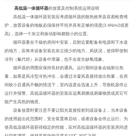
高低温一体循环器
的放置及控制系统运用说明
高低温一体循环器安装应考虑循环器的散热效率及容易检查维
护，放置设备的地板必须保持平坦并具有足够的强度(3.4N/m2或更
高)，选择一个灰尘和振动影响都较小的位置。
循环器要在干燥的房间中安装，且附近要配备有电源和下水道
的地方，应将本设备安装在灰尘很少的地方。风状况，使得即使制
冷剂（氟代烃）从设备中泄漏，也不会发生缺氧现象。
循环器的周围应保持良好的通风。运行期间设备会辐射出热
量，如果是风冷型冷热冲击，会通过冷凝风直接排放出热量，在房
间较小且通风不畅的情况下，室内温度会迅速上升，导致机器停止
运行并报警。高低温循环器的安装应远离易燃或易爆物质或其它可
能产生高热的物质。
设备放置时要注意不要让阳光直接投射到该设备上，当本设备
的使用超出此范围时，安全装置将启动，或者设备会停止运行。为
使高低温循环器获得稳定的性能，应对高低温循环器的安装房间进
行空气调节，保持其室内的温度在10℃-30℃之间。