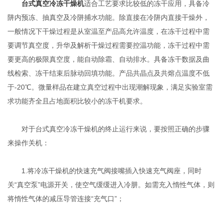
台式真空冷冻干燥机
适合工艺要求比较低的冻干应用，具备冷
阱内预冻、抽真空及冷阱捕水功能。除直接在冷阱内直接干燥外，
一般情况下干燥过程是从室温至产品高允许温度，在冻干过程中需
要调节真空度，升华及解析干燥过程需要控温功能，冻干过程中需
要更高的极限真空度，能自动除霜、自动排水。具备冻干数据及曲
线检索、冻干结束后脉动回填功能。产品共晶点及共熔点温度不低
于-20℃。微量样品在建立真空过程中出现潮解现象，满足实验室需
求功能齐全且占地面积比较小的冻干机要求。
对于台式真空冷冻干燥机的终止运行来说，要按照正确的步骤
来操作关机：
1.将冷冻干燥机的快速充气阀接嘴插入快速充气阀座，同时
关“真空泵”电源开关，使空气缓缓进入冷肼。如需充入惰性气体，则
将惰性气体的减压导管连接“充气口”；