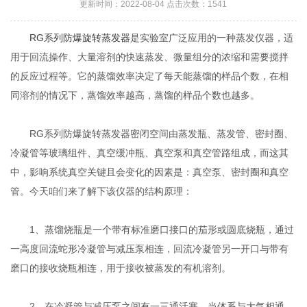
更新时间：2022-08-04 点击次数：1541
RG系列防爆旋转蒸发器
是实验室广泛应用的一种蒸发仪器，适
用于回流操作、大量溶剂的快速蒸发、微量组分的浓缩和需要搅拌
的反应过程等。它的蒸馏效率决定了每天能蒸馏的样品个数，在相
同溶剂的情况下，蒸馏效率越高，蒸馏的样品个数也越多。
RG系列防爆旋转蒸发器密闭空间由蒸发瓶、蒸发管、密封圈、
冷凝管等玻璃组件、真空缓冲瓶、真空泵和真空管路组成，而这其
中，影响系统真空关键且会变化的因素是：真空泵、密封圈和真空
管。今天咱们来了解下该仪器的结构原理：
1、蒸馏烧瓶是一个带有标准磨口接口的茄形或圆底烧瓶，通过
一高度回流蛇形冷凝管与减压泵相连，回流冷凝管另一开口与带有
磨口的接收烧瓶相连，用于接收被蒸发的有机溶剂。
2、在冷凝管与减压泵之间有一三通活塞，当体系与大气相通