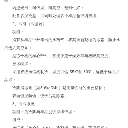
内壁光滑，耐低温、耐真空，密封性好；
配备多层托盘，可同时处理多个样品瓶或培养皿。
2、冷阱（冷凝器）
功能：
捕获从样品中升华出的水蒸气，将其重新凝结为冰霜，防止水
汽进入真空泵；
是冻干机的核心部件，直接决定干燥效率与极限真空度。
技术特点：
采用双级压缩机制冷，温度可达-55℃至-80℃，远低于样品共
晶点；
冷阱捕冰量（如3-6kg/24h）是衡量性能的重要指标；
表面镀层防锈，便于后期除霜。
3、制冷系统
功能：为冷阱与样品提供持续低温；
组成：
压缩机（核心动力源）、冷凝器、蒸发器、节流装置；