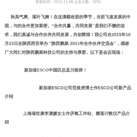
更新时间：2015-11-06 点击次数：3291
秋高气爽、落叶飞舞！在这满载收获的季节，当前飞速发展的中
国，与的合作更加紧密。“合作共赢，共同发展"是我们不懈的追
2015
10
求，我们真诚与合作伙伴共同发展，共创辉煌！
我公司在
年
23
201
谢
月
日在陕西西安举办
“陕西鹏展
·
5
年合作伙伴交流会"，感
广大同仁对陕西鹏展科技公司的支持与厚爱。
以下是会议现场：
新加坡ESCO中国区总孟川致辞！
新加坡ESCO公司范俊虎博士作ESCO公司新产品
介绍
上海瑞世康李渊媛女士作厌氧工作站、菌落计数仪产品介
绍