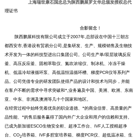
上海瑞世康石国忠总为陕西鹏展罗文华总颁发授权总代
理证书
合影留念！
2007
,
陕西鹏展科技有限公司
成立于
年
总部设在中国十三朝古
,
,
都西安市
香港设有贸易分公司
是集研发、生产、规模销售及生物技
/
术开发为一体的
科技型
进出口集团公司。公司生产单
双层玻璃反应
釜、高压反应釜、固相萃取仪、氮吹浓缩仪、制冰机、冷冻干燥
PCR
机、低温冷却液循环泵、高低温恒温循环槽、梯度
仪等系列产
品。
公司凭借专业的研发团队使得产品的设计和技术与同步，并能
在客户不断的需求中寻求突破和*,业务遍及中国、美洲、欧洲、东南
亚、中东、非洲及澳洲等几十个国家和地区。
在经营过程中始终凭着优良的职业道德、*的商业信誉、高质量的产
品性能、*的售后服务赢得了国内外广大企业和用户的信赖和支持。
ESCO
IVF
已成为新加坡
生物安全柜、超净工作台、
人工授精超净
CO
IVF
PCR
台、
培养箱、
多腔室培养箱、
梯度
仪、超低温冰箱、生
2