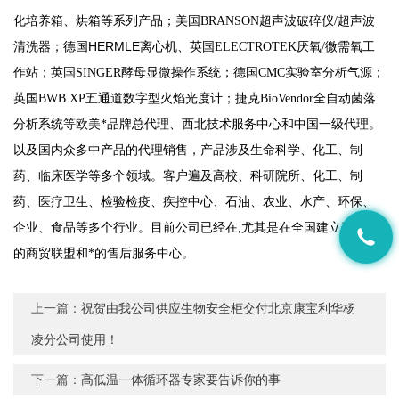
化培养箱、烘箱等系列产品；美国
BRANSON
超声波破碎仪/超声波
HERMLE
清洗器；
德国
离心机、
英国ELECTROTEK厌氧/微需氧工
作站；英国SINGER酵母显微操作系统；德国CMC实验室分析气源；
英国BWB XP五通道数字型火焰光度计；捷克BioVendor全自动菌落
分析系统等
欧美*品牌总代理、西北技术服务中心和中国一级代理。
以及国内众多中产品的代理销售，
产品涉及生命科学、化工、制
药、临床医学等多个领域。客户遍及高校、科研院所、化工、制
药、医疗卫生、检验检疫、疾控中心、石油、农业、水产、环保、
,
企业、食品等多个行业
。
目前公司已经在
尤其是在全国建立了广泛
的商贸联盟和*的售后服务中心。
上一篇：
祝贺由我公司供应生物安全柜交付北京康宝利华杨
凌分公司使用！
下一篇：
高低温一体循环器专家要告诉你的事