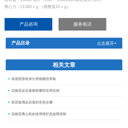
离心力：21380 x g （调整值10 x g）
处理量：44 x 1.5/2.0ml
设定方式：可以"rpm"设定或"g"值设定。
产品咨询
服务电话
产品目录
点击展开+
相关文章
按底部形状来分类细胞培养板
实验室反应釜都有哪些应用实例
双层玻璃反应釜的安装步骤
实验室离心机的使用维护及故障排除