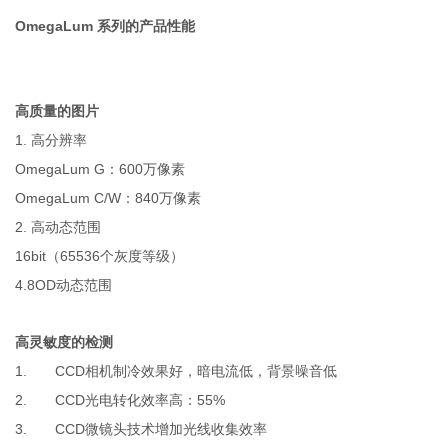
OmegaLum
系列的产品性能
高质量的图片
1.
高分辨率
OmegaLum G
600
：
万像素
OmegaLum C/W
840
：
万像素
2.
高动态范围
16bit
65536
（
个灰度等级）
4.8OD
动态范围
高灵敏度的检测
1. CCD
相机制冷效果好，暗电流低，背景噪音低
2. CCD
55%
光电转化效率高：
3. CCD
微镜头技术增加光线收集效率