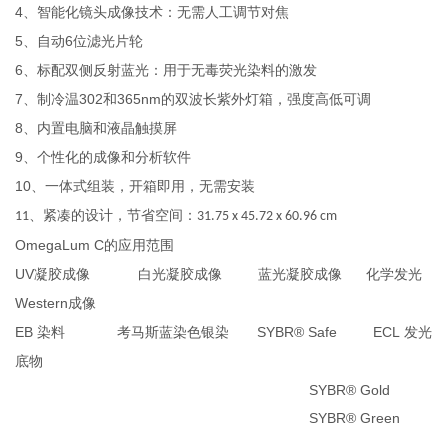
4
、智能化镜头成像技术：无需人工调节对焦
5
6
、自动
位滤光片轮
6
、标配双侧反射蓝光：用于无毒荧光染料的激发
7
302
365nm
、制冷温
和
的双波长紫外灯箱，强度高低可调
8
、内置电脑和液晶触摸屏
9
、个性化的成像和分析软件
10
、一体式组装，开箱即用，无需安装
、紧凑的设计，节省空间：
11
31.75 x 45.72 x 60.96 cm
OmegaLum C
的应用范围
UV
凝胶成像
白光凝胶成像
蓝光凝胶成像
化学发光
Western
成像
EB
SYBR® Safe ECL
染料
考马斯蓝染色银染
发光
底物
SYBR® Gold
SYBR® Green