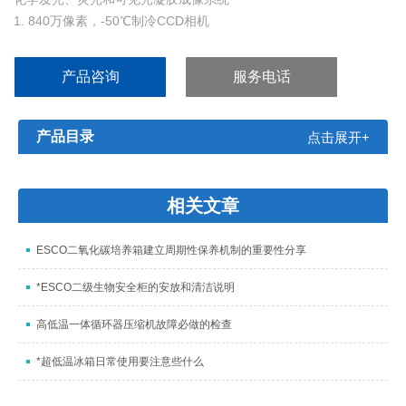
1. 840万像素，-50℃制冷CCD相机
2. 电动F0.95大光圈镜头
3. 电动6位滤光片轮
产品咨询
服务电话
4. 双侧无损伤蓝光光源
5. 双波长紫外灯箱
6. 内置平板电脑控制
产品目录
点击展开+
7. 体积小巧：32 x 46 x 61 cm
相关文章
ESCO二氧化碳培养箱建立周期性保养机制的重要性分享
*ESCO二级生物安全柜的安放和清洁说明
高低温一体循环器压缩机故障必做的检查
*超低温冰箱日常使用要注意些什么