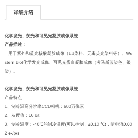
详细介绍
化学发光、荧光和可见光凝胶成像系统
产品描述：
EB
We
用于紫外和蓝光核酸凝胶成像（
染料、无毒荧光染料等）、
stern Blot
化学发光成像、可见光蛋白凝胶成像（考马斯蓝染色、银
染）。
化学发光、荧光和可见光凝胶成像系统
产品特点：
1
CCD
600
、制冷温高分辨率
相机：
万像素
2
16 bit
、灰度值：
3
-40
(
±0.10
)
0.00
、制冷温度：
℃的制冷温度
可以控制，
℃
，暗电流
2 e-/p/s