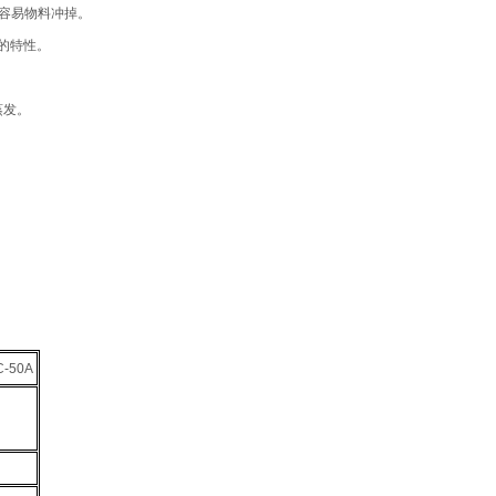
容易物料冲掉。
的特性。
蒸发。
C-50A