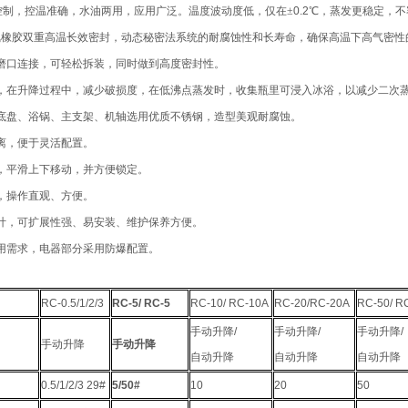
控制，控温准确，水油两用，应用广泛。温度波动度低，仅在±
0.2
℃，蒸发更稳定，不
氟橡胶双重高温长效密封，动态秘密法系统的耐腐蚀性和长寿命，确保高温下高气密性
磨口连接，可轻松拆装，同时做到高度密封性。
，在升降过程中，减少破损度，在低沸点蒸发时，收集瓶里可浸入冰浴，以减少二次
底盘、浴锅、主支架、机轴选用优质不锈钢，造型美观耐腐蚀。
离，便于灵活配置。
，平滑上下移动，并方便锁定。
，操作直观、方便。
计，可扩展性强、易安装、维护保养方便。
用需求，电器部分采用防爆配置。
RC-0.5/1/2/3
RC-5/ RC-5
RC-10/ RC-10A
RC-20/RC-20A
RC-50/ R
手动升降
/
手动升降
/
手动升降
/
手动升降
手动升降
自动升降
自动升降
自动升降
0.5/1/2/3 29#
5/50#
10
20
50