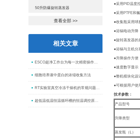
●采用
PID
温度
50升防爆旋转蒸发器
●采用
PTFE
和
查看全部 >>
●收集瓶采用球
●浴锅电动升降
●旋转蒸发器的
相关文章
●浴锅与主机分
●升降操作方便
ESCO超净工作台为每一次精密操作保驾护航
●速度数字显示
细胞培养液中蛋白的浓缩收集方法
●整机模块化设
●可根据用户使
RT实验室真空冷冻干燥机的常规问题处理
技术参数：
超低温低温恒温循环槽的恒温调控原理解析
产品型号
升降类型
蒸发瓶（
L
）