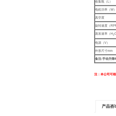
收集瓶（
L
）
电机功率（
W
真空度
旋转速度（
RP
蒸发速率（
H
2
电源（
V
）
外形尺寸
mm
备注
:
手动升降
注：本公司可根
产品咨