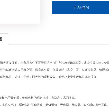
产品咨询
绍
增大蒸发面积。在负压条件下置于恒温水
(
油
)
浴中旋转形成薄膜，通过恒温加热，使
可与循环水式多用真空泵、隔膜真空泵、低温循环（真空）泵、循环冷却器、恒温循
研等单位，浓缩，干燥，回收等的理想设备，对于小批量生产单位尤为适宜。
频和电子调速器，确保电机的稳定运转；高蒸发，高回收率。
交流感应电机，涡轮蜗杆平稳传动，无级调速、无电刷、无火花，能长时间有效工作