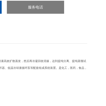
服务电话
：29-88246716
溶液高效扩散蒸发，然后再冷凝回收溶媒，达到提纯分离、提纯蒸馏试
环器、低温冷却液循环泵等配套组成系统装置。是化工，医药，食品，
。