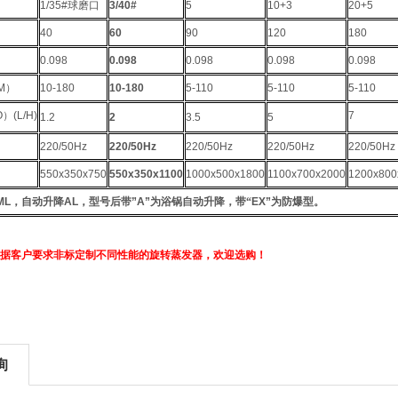
1/35#
球磨口
3/40#
5
10+3
20+5
）
40
60
90
120
180
0.098
0.098
0.098
0.098
0.098
M
）
10-180
10-180
5-110
5-110
5-110
O
）
(L/H)
7
1.2
2
3.5
5
220/50Hz
220/50Hz
220/50Hz
220/50Hz
220/50Hz
550x350x750
550x350x1100
1000x500x1800
1100x700x2000
1200x800
ML
，自动升降
AL
，型号后带
”A”
为浴锅自动升降，带“
EX”
为防爆型。
据客户要求非标定制不同性能的旋转蒸发器，欢迎选购！
询