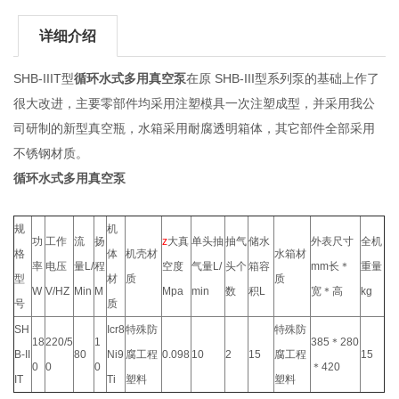
详细介绍
SHB-IIIT型
循环水式多用真空泵
在原 SHB-III型系列泵的基础上作了
很大改进，主要零部件均采用注塑模具一次注塑成型，并采用我公
司研制的新型真空瓶，水箱采用耐腐透明箱体，其它部件全部采用
不锈钢材质。
循环水式多用真空泵
规
机
功
工作
流
扬
z
大真
单头抽
抽气
储水
外表尺寸
全机
格
体
机壳材
水箱材
率
电压
量L/
程
空度
气量L/
头个
箱容
mm长＊
重量
型
材
质
质
W
V/HZ
Min
M
Mpa
min
数
积L
宽＊高
kg
号
质
SH
Icr8
特殊防
特殊防
18
220/5
1
385＊280
B-II
80
Ni9
腐工程
0.098
10
2
15
腐工程
15
0
0
0
＊420
IT
Ti
塑料
塑料