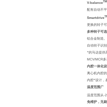
TM
V-balance
配有自动不平
T
Smartdrive
更换的转子可
多种转子可选
铝合金制造。
自动转子识别
*的马达提供
MCV/MCR
多
内腔一体化设
离心机内腔的
内腔*设计，
温度范围广
-2
温度范围从
免维护，无刷