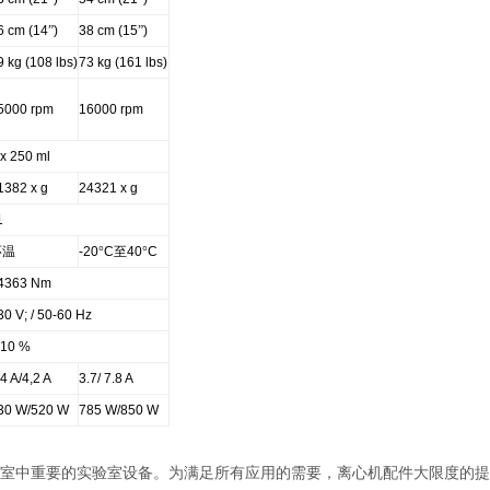
6 cm (14
”
)
38 cm (15
”
)
9 kg (108 lbs)
73 kg (161 lbs)
5000 rpm
16000 rpm
 x 250 ml
1382 x g
24321 x g
1
环温
-20
°
C
至
40
°
C
4363 Nm
30 V; / 50-60 Hz
10 %
,4 A/4,2 A
3.7/ 7.8 A
30 W/520 W
785 W/850 W
室中重要的实验室设备。为满足所有应用的需要，离心机配件大限度的提