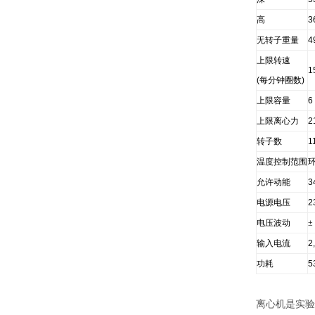
高
3
无转子重量
4
上限转速
1
(
每分钟圈数
)
上限容量
6
上限离心力
2
转子数
1
温度控制范围
允许动能
3
电源电压
2
电压波动
±
输入电流
2
功耗
5
离心机是实验