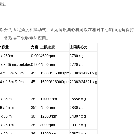
出。
以分为固定角度和摆动式。固定角度离心机可以在相对中心轴恒定角保持
，将取决于实验室的应用。
大容量
角度
上限
速度
上限离心力
x 250ml
0-90°
4500rpm
3780 x g
x 3 (6) microplates
0-90°
4500rpm
2720 x g
4
x 1.5ml/2.0ml
45°
15000/ 16000rpm
21382/24321 x g
4
x 1.5ml/2.0ml
45°
15000/ 16000rpm
21382/24321 x g
x 85 ml
38°
11000rpm
15556 x g
30
x 15 ml
35°
4500rpm
2830 x g
x 85 ml
30°
12000rpm
14807 x g
x 250 ml
28°
8000rpm
10017 x g
x 50 ml
26°
13000rpm
15871 x g