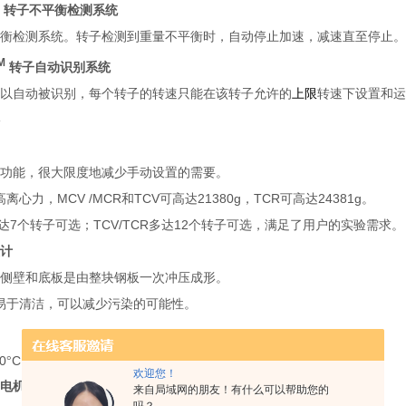
转子不平衡检测系统
衡检测系统。转子检测到重量不平衡时，自动停止加速，减速直至停止。
M
转子自动识别系统
以自动被识别，每个转子的转速只能在该转子允许的
上限
转速下设置和运
功能，很大限度地减少手动设置的需要。
MCV /MCR
TCV
21380g
TCR
24381g
高离心力，
和
可高达
，
可高达
。
7
TCV/TCR
12
达
个转子可选；
多达
个转子可选，满足了用户的实验需求。
计
侧壁和底板是由整块钢板一次冲压成形。
易于清洁，可以减少污染的可能性。
o
0
C
40
C
°
到
。
欢迎您！
电机
来自局域网的朋友！有什么可以帮助您的