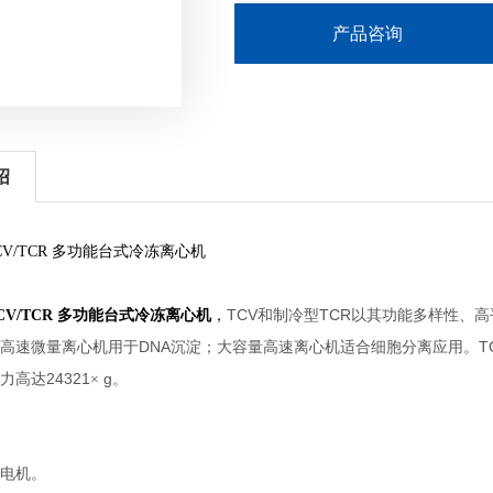
产品咨询
绍
CV/TCR 多功能台式冷冻离心机
TCV
TCR
CV/TCR 多功能台式冷冻离心机
，
和制冷型
以其功能多样性、高
DNA
T
高速微量离心机用于
沉淀；大容量高速离心机适合细胞分离应用。
24321
g
力高达
×
。
电机。