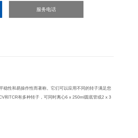
服务电话
：29-88246716
平稳性和易操作性而著称。它们可以应用不同的转子满足您
CV
TCR
6 x 250ml
2 x 3
和
有多种转子，可同时离心
圆底管或