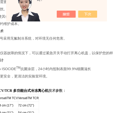
吗？
需更换轴承，也不需更换润滑油。
扰。无电源火花，不会对无线电设备造成干扰。
使其低噪音平稳运行。
约维护成本。
术
号采用无氟制冷系统，对环境无任何危害。
仪器故障的情况下，可以通过紧急开关手动打开离心机盖，以保护您的样
计
TM
o ISOCIDE
24
99.9%
抗菌涂层，
小时内抵制表面
细菌滋长
更安全，更清洁的实验室环境。
CV/TCR 多功能台式冷冻离心机
技术参数：
ersatiTM TCV
VersatiTM TCR
4 cm (17
”
)
72 cm (72
”
)
3 cm (21
”
)
54 cm (21
”
)