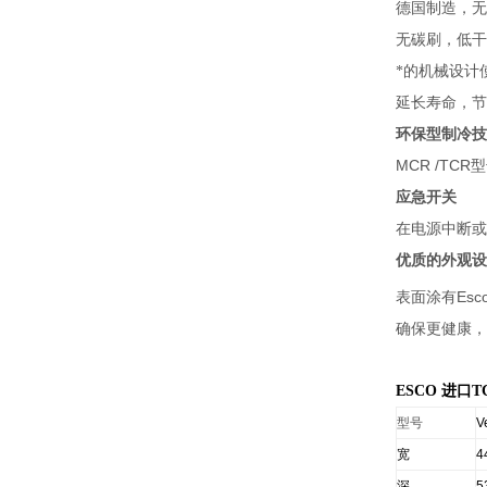
德国制造，无
无碳刷，低干
*的机械设计
延长寿命，节
环保型制冷技
MCR /TCR
型
应急开关
在电源中断或
优质的外观设
Esc
表面涂有
确保更健康，
ESCO
进口T
型号
V
宽
4
深
5