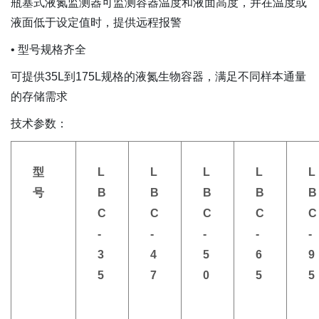
瓶塞式液氮监测器可监测容器温度和液面高度，并在温度或
液面低于设定值时，提供远程报警
• 型号规格齐全
可提供35L到175L规格的液氮生物容器，满足不同样本通量
的存储需求
技术参数：
型
L
L
L
L
L
号
B
B
B
B
B
C
C
C
C
C
-
-
-
-
-
3
4
5
6
9
5
7
0
5
5