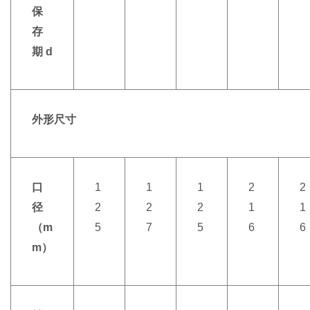
保
存
期 d
外形尺寸
口
1
1
1
2
2
径
2
2
2
1
1
（m
5
7
5
6
6
m）