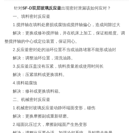
针对
SF-D双层玻璃反应釜
出现密封泄漏该如何应对？
一、填料密封反应釜
1.搅拌轴在填料处磨损或腐蚀或搅拌轴偏心，造成间隙过大
解决：更换或修补搅拌轴，并在机床上加工，保证粗糙度。调
整搅拌轴的中心或定位装置，保证同心。
2.反应釜密封处的油环位置不当或油路堵塞不能形成油封
解决：调整油环位置，清洗油路。
3.反应釜压盖没有压紧，填料质量差或使用时间长
解决：压紧填料或更换填料。
4.填料箱腐蚀
解决：修补或更换填料箱。
二、机械密封反应釜
1.机械密封玻璃反应釜动静环端面变形，碰伤
解决：更换摩擦副或重新研磨。
2.端面比压过大，摩擦副端面产生热变形
解决：调整比压要合适，加强冷却系统，及时带走热量。