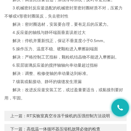
3.机械密封反应釜选配的机械密封里密封圈材质不对，压紧力
不够或V形密封圈装反，失去密封性
解决：密封圈选材，安装要合理，要有足后的压紧力。
4.反应釜的轴线与静环端面垂直误差过大
解决：停机并重新找正，保证不垂直度小于0.5mm。
5.操作压力、温度不稳、硬颗粒进入摩擦副端面
解决：严格控制工艺指标，颗粒机结晶物不能进入摩擦副。
6.双层玻璃反应釜的搅拌轴轴向串动量超过指标
解决：调整、检修使轴的串动量达到标准。
7.镶装或黏接动、静环的镶缝发生泄漏
解决：改进反应釜安装工艺，或过盈量要适当，或黏接剂要好
用，牢固。
上一篇：
RT实验室真空冷冻干燥机的压强控制方法说明
下一篇：
高低温一体循环器压缩机故障必做的检查