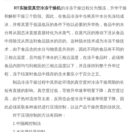
RT实验室真空冷冻干燥机
的冷冻干燥过程分为预冻，升华干燥
和解析干燥三个阶段。因此，在食品冷冻中当将其中水分先冻结成
冰，并将其置于低温低压的条件下给以必要的升华热，食品中的水
分将从固态冰直接直接转化为水蒸气，在蒸汽压的推动下没从食品
中排除没从而达到食品脱水的目的。这种脱水技术成为冷冻干燥技
术，由于食品含的水分与物质是共存的，因此不同的食品有不同的
三相点温度，且均低于净水的三相点温度，在冻干食品时，必须将
食品内部均匀到相应的三相点温度以下，并且保持到整个升华过
程，冻干结束时食品中残存的含水量应小于百分之五。
制品冷冻干燥过程中其所处环境的真空度对冷冻干燥周期的长
短有直接的影响。真空度过低，导致升华速率明显下降；真空度过
高，由于热对流传导太差，反而也会使冷冻干燥速率明显下降。因
此必须采取各种途径进行压强控制，以达产品干燥所需的佳状况。
对于压强控制的方法有四种：
1.中隔阀控制法
2.水汽凝结器控制