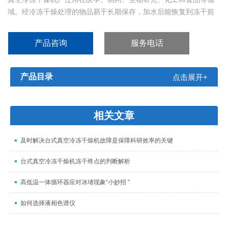
域。经冷冻干燥处理的物品易于长期保存，加水后能恢复到冻干前
的状态并保持原有的生化特性。
ROCTEC系列真空冷冻干燥机，少量样品可直接在冷阱内预冻，适
产品咨询
服务电话
用于实验室使用或少量生产，可满足大多数实验室常规冻干的需
求。
产品目录
点击展开+
相关文章
及时解决台式真空冷冻干燥机故障是保障科研效率的关键
台式真空冷冻干燥机冻干终点的判断解析
高低温一体循环器应对冰堵现象“小妙招 ”
如何选择液相色谱仪