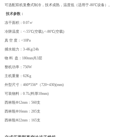
可选配双机复叠式制冷，技术成熟，温度低（适用于-80℃设备）。
技术参数：
冻干面积：0.07㎡
冷阱温度：<-55℃(空载),<-80℃(空载)
真 空 度：<10Pa
捕水能力：3-4Kg/24h
物 料 盘：180mm共3层
整机功率：750W
主机重量：62Kg
外型尺寸：460*556*（720+430)(mm)
可装物料：0.7L(料厚10mm)
西林瓶Ф12mm：560支
西林瓶Ф16mm：285支
西林瓶Ф22mm：165支