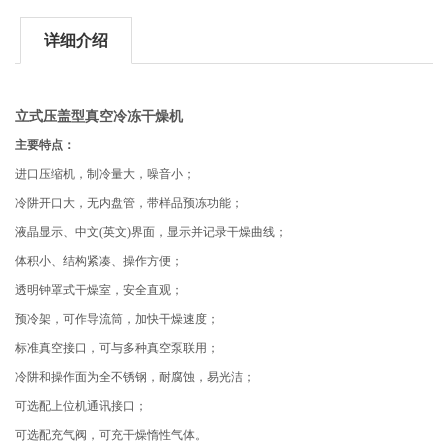
详细介绍
立式压盖型真空冷冻干燥机
主要特点：
进口压缩机，制冷量大，噪音小；
冷阱开口大，无内盘管，带样品预冻功能；
液晶显示、中文(英文)界面，显示并记录干燥曲线；
体积小、结构紧凑、操作方便；
透明钟罩式干燥室，安全直观；
预冷架，可作导流筒，加快干燥速度；
标准真空接口，可与多种真空泵联用；
冷阱和操作面为全不锈钢，耐腐蚀，易光洁；
可选配上位机通讯接口；
可选配充气阀，可充干燥惰性气体。