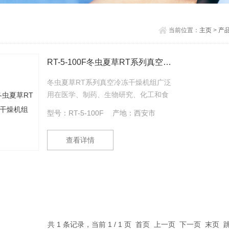
当前位置：
主页
>
产
RT-5-100F冬虫夏草RT系列真空冷冻干燥机组
冬虫夏草RT系列真空冷冻干燥机组广泛
用在医学、制药、生物研究、化工和食
品等领域。经冷冻干燥处理的物品易于
型号：RT-5-100F
产地：西安市
长期保存，加水后能恢复到冻干前状态
并保持原有生化特性。 RT-5-100F(硅
查看详情
油加热)冷冻干燥机，原位冻干(产品)。
它改变了过去干燥过程的繁琐操作，防
止了物料的污染，实现了干燥升华的自
动化。该机型具备搁板加热和可编程功
能，可以记忆冻干曲线，方便用户观察
物料的冻干过程。
共 1 条记录，当前 1 / 1 页 首页 上一页 下一页 末页